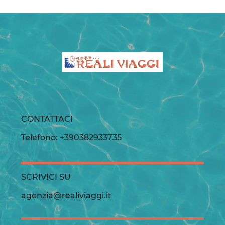
CONTATTACI
Telefono: +390382933735
SCRIVICI SU
agenzia@realiviaggi.it